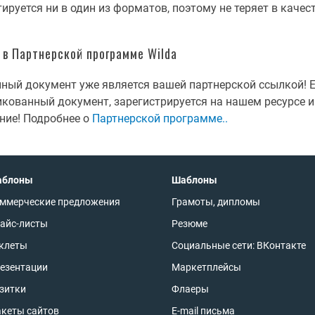
руется ни в один из форматов, поэтому не теряет в качест
в Партнерской программе Wilda
ный документ уже является вашей партнерской ссылкой! Е
кованный документ, зарегистрируется на нашем ресурсе и 
ние! Подробнее о
Партнерской программе..
аблоны
Шаблоны
ммерческие предложения
Грамоты, дипломы
айс-листы
Резюме
клеты
Социальные сети: ВКонтакте
езентации
Маркетплейсы
зитки
Флаеры
кеты сайтов
E-mail письма