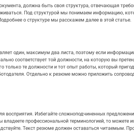
 документа, должна быть своя структура, отвечающая тре
рживаться. Под структурой мы понимаем информацию, кот
одробнее о структуре мы расскажем далее в этой статье.
яет один, максимум два листа, поэтому если информации 
ально соответствует той должности, на которую вы претен
его только те должности и тот опыт работы, который приго
аботодателя. Отдельно к резюме можно приложить сопров
для восприятия. Избегайте сложноподчиненных предложен
ы владеете профессиональной терминологией, то можете и
рдствуйте. Текст резюме должен оставаться читаемым. Пр