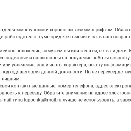
отдельным крупным и хорошо читаемым шрифтом. Обязате
дь работодателю в уме придется высчитывать ваш возраст,
мейное положение, замужем вы или женаты, есть ли дети.
ее надежные и ваши шансы на получение работы возрастут
 или увлечения, ваши черты характера, всю ту информаци
о подходящего для данной должности. Но не переусердств
я лишним.
свои контактные данные: номер телефона, адрес электрон
товность к переезду. Обратите внимание на адрес электрон
-mail типа lapochka@mail.ru лучше не использовать, а зав