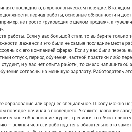
иная с последнего, в хронологическом порядке. В каждом 
е должности, период работы, основные обязанности и дос
пример, не просто «руководил отделом продаж», а «увели
».
ста работы. Если у вас большой стаж, то выберите только 
жности, даже если это были не самые последние места ра
сходных с его компанией сферах. Если у вас были перерывы
ный отпуск, период обучения, частной практики либо пере
студент, и у вас нет опыта работы, то смело напишите об 
обучения согласны на меньшую зарплату. Работодатель это
е образование или среднее специальное. Школу можно не
м порядке, начиная с последнего. Укажите название заве
лнительное образование: курсы, тренинги, то обязательно 
ю – важная черта, и работодатель обязательно это замет
, которые могут быть полезны вам на новой должности.