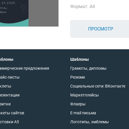
Формат: А4
ПРОСМОТР
аблоны
Шаблоны
ммерческие предложения
Грамоты, дипломы
айс-листы
Резюме
клеты
Социальные сети: ВКонтакте
езентации
Маркетплейсы
зитки
Флаеры
кеты сайтов
E-mail письма
стовки А5
Логотипы, эмблемы