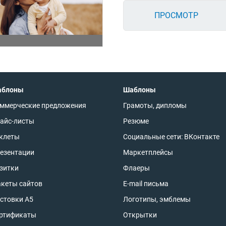
ПРОСМОТР
аблоны
Шаблоны
ммерческие предложения
Грамоты, дипломы
айс-листы
Резюме
клеты
Социальные сети: ВКонтакте
езентации
Маркетплейсы
зитки
Флаеры
кеты сайтов
E-mail письма
стовки А5
Логотипы, эмблемы
ртификаты
Открытки